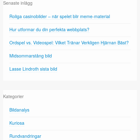
Senaste inlägg
Roliga casinobilder – när spelet blir meme-material
Hur utformar du din perfekta webbplats?
Ordspel vs. Videospel: Vilket Tränar Verkligen Hjärnan Bäst?
Midsommarstång bild
Lasse Lindroth sista bild
Kategorier
Bildanalys
Kuriosa
Rundvandringar