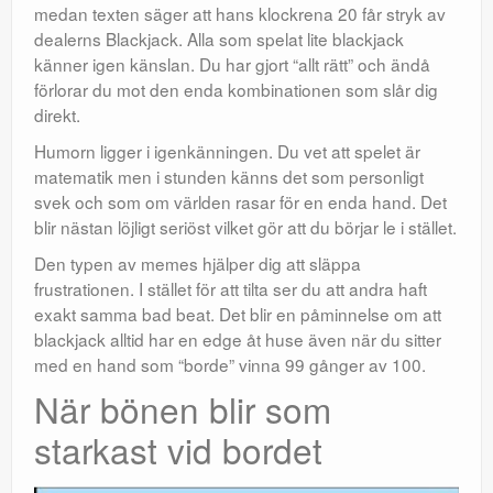
medan texten säger att hans klockrena 20 får stryk av
dealerns Blackjack. Alla som spelat lite blackjack
känner igen känslan. Du har gjort “allt rätt” och ändå
förlorar du mot den enda kombinationen som slår dig
direkt.
Humorn ligger i igenkänningen. Du vet att spelet är
matematik men i stunden känns det som personligt
svek och som om världen rasar för en enda hand. Det
blir nästan löjligt seriöst vilket gör att du börjar le i stället.
Den typen av memes hjälper dig att släppa
frustrationen. I stället för att tilta ser du att andra haft
exakt samma bad beat. Det blir en påminnelse om att
blackjack alltid har en edge åt huse även när du sitter
med en hand som “borde” vinna 99 gånger av 100.
När bönen blir som
starkast vid bordet