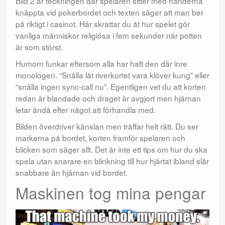
Bild 2 är teckningen där spelaren sitter med händerna
knäppta vid pokerbordet och texten säger att man ber
på riktigt i casinot. Här skrattar du åt hur spelet gör
vanliga människor religiösa i fem sekunder när potten
är som störst.
Humorn funkar eftersom alla har haft den där inre
monologen. “Snälla låt riverkortet vara klöver kung” eller
“snälla ingen sync-call nu”. Egentligen vet du att korten
redan är blandade och draget är avgjort men hjärnan
letar ändå efter något att förhandla med.
Bilden överdriver känslan men träffar helt rätt. Du ser
markerna på bordet, korten framför spelaren och
blicken som säger allt. Det är inte ett tips om hur du ska
spela utan snarare en blinkning till hur hjärtat ibland slår
snabbare än hjärnan vid bordet.
Maskinen tog mina pengar