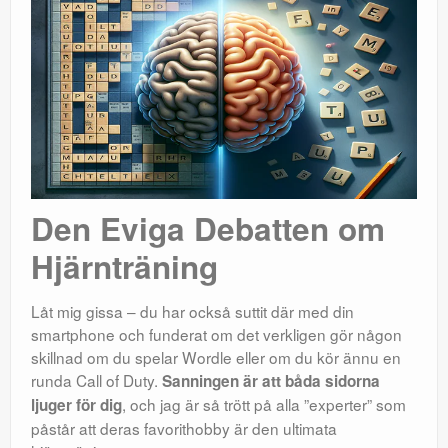
Den Eviga Debatten om
Hjärnträning
Låt mig gissa – du har också suttit där med din
smartphone och funderat om det verkligen gör någon
skillnad om du spelar Wordle eller om du kör ännu en
runda Call of Duty.
Sanningen är att båda sidorna
, och jag är så trött på alla ”experter” som
ljuger för dig
påstår att deras favorithobby är den ultimata