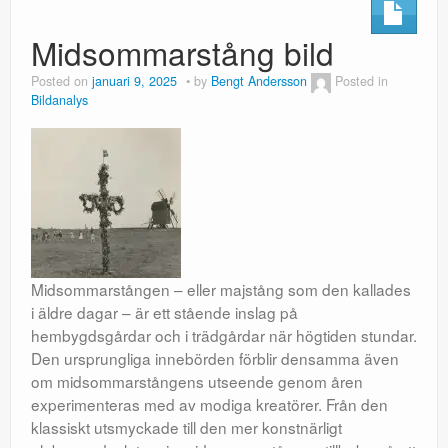
Midsommarstång bild
Posted on
januari 9, 2025
by
Bengt Andersson
Posted in
Bildanalys
Midsommarstången – eller majstång som den kallades
i äldre dagar – är ett stående inslag på
hembygdsgårdar och i trädgårdar när högtiden stundar.
Den ursprungliga innebörden förblir densamma även
om midsommarstångens utseende genom åren
experimenteras med av modiga kreatörer. Från den
klassiskt utsmyckade till den mer konstnärligt