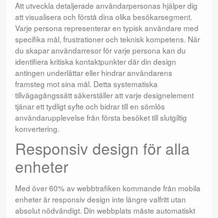
Att utveckla detaljerade användarpersonas hjälper dig
att visualisera och förstå dina olika besökarsegment.
Varje persona representerar en typisk användare med
specifika mål, frustrationer och teknisk kompetens. När
du skapar användarresor för varje persona kan du
identifiera kritiska kontaktpunkter där din design
antingen underlättar eller hindrar användarens
framsteg mot sina mål. Detta systematiska
tillvägagångssätt säkerställer att varje designelement
tjänar ett tydligt syfte och bidrar till en sömlös
användarupplevelse från första besöket till slutgiltig
konvertering.
Responsiv design för alla
enheter
Med över 60% av webbtrafiken kommande från mobila
enheter är responsiv design inte längre valfritt utan
absolut nödvändigt. Din webbplats måste automatiskt