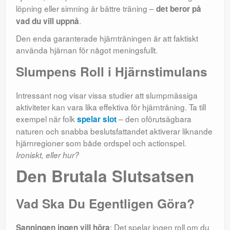
löpning eller simning är bättre träning –
det beror på
.
vad du vill uppnå
Den enda garanterade hjärnträningen är att faktiskt
använda hjärnan för något meningsfullt.
Slumpens Roll i Hjärnstimulans
Intressant nog visar vissa studier att slumpmässiga
aktiviteter kan vara lika effektiva för hjärnträning. Ta till
exempel när folk
– den oförutsägbara
spelar slot
naturen och snabba beslutsfattandet aktiverar liknande
hjärnregioner som både ordspel och actionspel.
Ironiskt, eller hur?
Den Brutala Slutsatsen
Vad Ska Du Egentligen Göra?
: Det spelar ingen roll om du
Sanningen ingen vill höra