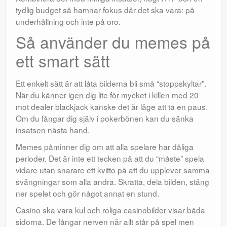
tydlig budget så hamnar fokus där det ska vara: på
underhållning och inte på oro.
Så använder du memes på
ett smart sätt
Ett enkelt sätt är att låta bilderna bli små “stopp­skyltar”.
När du känner igen dig lite för mycket i killen med 20
mot dealer blackjack kanske det är läge att ta en paus.
Om du fångar dig själv i pokerbönen kan du sänka
insatsen nästa hand.
Memes påminner dig om att alla spelare har dåliga
perioder. Det är inte ett tecken på att du “måste” spela
vidare utan snarare ett kvitto på att du upplever samma
svängningar som alla andra. Skratta, dela bilden, stäng
ner spelet och gör något annat en stund.
Casino ska vara kul och roliga casinobilder visar båda
sidorna. De fångar nerven när allt står på spel men