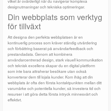
vilket är ovärderligt när du navigerar komplexa
designutmaningar och tekniska optimeringar.
Din webbplats som verktyg
för tillväxt
Att designa den perfekta webbplatsen är en
kontinuerlig process som kräver ständig utvärdering
och förbättring baserat på användarfeedback och
prestandadata. Genom att kombinera
användarcentrerad design, stark visuell kommunikation
och teknisk excellens skapar du en digital plattform
som inte bara attraherar besökare utan också
konverterar dem till lojala kunder. Kom ihåg att din
webbplats är ofta den första kontaktpunkten mellan ditt
varumärke och potentiella kunder, så investera tid och
resurser i att göra detta första intryck minnesvärt och
effektivt.