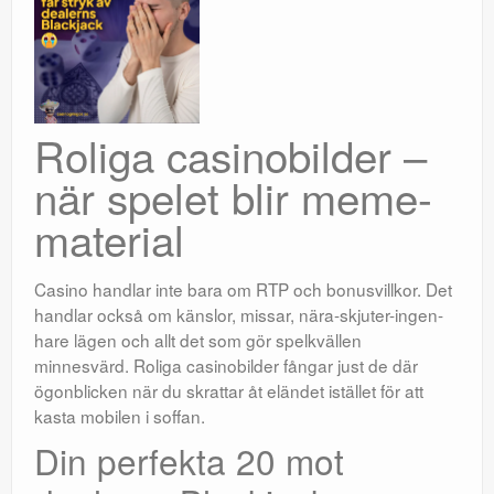
Roliga casinobilder –
när spelet blir meme-
material
Casino handlar inte bara om RTP och bonusvillkor. Det
handlar också om känslor, missar, nära-skjuter-ingen-
hare lägen och allt det som gör spelkvällen
minnesvärd. Roliga casinobilder fångar just de där
ögonblicken när du skrattar åt eländet istället för att
kasta mobilen i soffan.
Din perfekta 20 mot