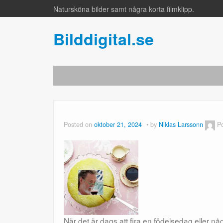
Natursköna bilder samt några korta filmklipp.
Bilddigital.se
Posted on
oktober 21, 2024
by
Niklas Larssonn
P
När det är dags att fira en födelsedag eller nå