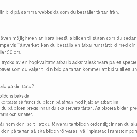
a din bild på samma webbsida som du beställer tårtan från.
 även möjligheten att bara beställa bilden till tårtan som du seda
pelvis Tårtverket, kan du beställa en ätbar runt tårtbild med din
ller 30 cm.
rycks av en högkvalitativ ätbar bläckstråleskrivare på ett speciel
vet som du väljer till din bild på tårtan kommer att bidra till ett un
ild på din tårta?
 bildens baksida
ckerpasta så fäster du bilden på tårtan med hjälp av ätbart lim.
du på bilden precis innan du ska servera tårtan. Att placera bilden pre
r varm och smälter.
år hem den, se till att du förvarar tårtbilden ordentligt innan du sk
lden på tårtan så ska bilden förvaras väl inplastad i rumstempera