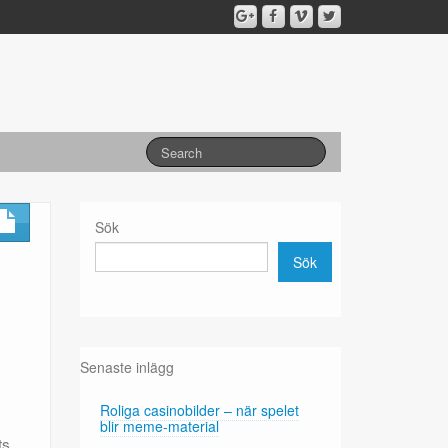
Sök
Sök
Senaste inlägg
Roliga casinobilder – när spelet
blir meme-material
ts.