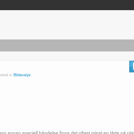
osted in
Bildanalys
gon annan speciell händelse finns det oftast minst en tårta på pla