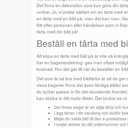
Det finns en dekoration som kan göra din tårta
undrar. Jo, vi pratar såklart om en tårta med
en tårta med en bild på, men det kan man. Vad 
fritt efter personen eller händelsen som ni firar
tårta med din bild på!
Beställ en tårta med bi
Att köpa en tårta med bild på är inte så krångl
har en bageriavdelning ges man oftast möjlighet
kostnad. Hur det går till när du beställer en bil
Det som är så bra med bildtårtor är att de ger d
vissa bagerier finns det även färdiga bilder som
du tycker passar in för det stundande firandet.
kan skicka in ditt motiv direkt. Det brukar se ut
Det första steget är att välja tårta och hu
Lägg tårtan i din varukorg och slutför bes
Mejla din valda bild till den e-postadress
I mejlet skriver du ditt ordernummer och b