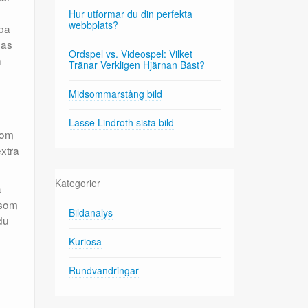
Hur utformar du din perfekta
webbplats?
öpa
sas
Ordspel vs. Videospel: Vilket
n
Tränar Verkligen Hjärnan Bäst?
Midsommarstång bild
Lasse Lindroth sista bild
som
extra
Kategorier
å
 som
Bildanalys
du
Kuriosa
Rundvandringar