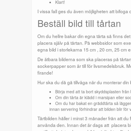
Klart!
I vissa fall ges du även möjligheten att bifog
Beställ bild till tårtan
Om du hellre bakar din egna tårta så finns det
placera själv på tårtan. På webbsidor som exem
egna bild i storlekarna 15 cm , 20 cm, 25 cm e
De ätbara bilderna som ska placeras på tårtan t
sockerpapper som är till för livsmedelsbruk. Moti
firande!
Hur ska du då gå tillväga när du monterar din b
Börja med att ta bort skyddsplasten från
Om din tårta är klädd i marsipan eller so
Om du har bakat en gräddtårta så lägger 
innan servering förhindrar att bilden blir fö
Tårtbilden håller i minst 3 månader från att du f
använda den. Innan det är dags att placera bi