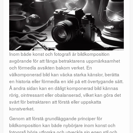
Inom både konst och fotografi är bildkomposition
avgörande för att fånga betraktarens uppmärksamhet
och förmedla avsikten bakom verket. En
välkomponerad bild kan väcka starka känslor, berätta
en historia eller förmedla en idé på ett övertygande sätt.
Å andra sidan kan en dåligt komponerad bild kännas
rörig, ointressant eller obalanserad, vilket kan göra det
svårt för betraktaren att förstå eller uppskatta
konstverket.
Genom att förstå grundläggande principer för
bildkomposition kan både nybörjare inom konst och
fotografi börja utforska och utveckla sin egen stil och