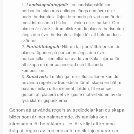
Landskapsfotografi:
I en landskapsbild kan
horisonten placeras antingen längs den övre eller
nedre horisontella linjen beroende på vad som är det
mest intressanta i bilden – himlen eller marken. Om
himlen är särskilt dramatisk kan du placera horisonten
längs den övre horisontella linjen för att betona dess
skönhet.
Porträttfotografi:
När du tar porträttbilder kan du
placera ögonen på personen längs den övre
horisontella linjen eller en av de vertikala linjerna för
att skapa en mer balanserad och tilltalande
komposition.
Konstverk:
I målningar eller illustrationer kan du
använda regeln av tredjedelar för att skapa en bättre
balans mellan olika element i bilden, till exempel
genom att placera det viktigaste motivet vid en av de
fyra skärningspunkterna.
Genom att använda regeln av tredjedelar kan du skapa
bilder som är mer balanserade, dynamiska och
intressanta för betraktaren. Det är viktigt att komma
ihåg att regeln av tredjedelar är en riktlinje snarare än