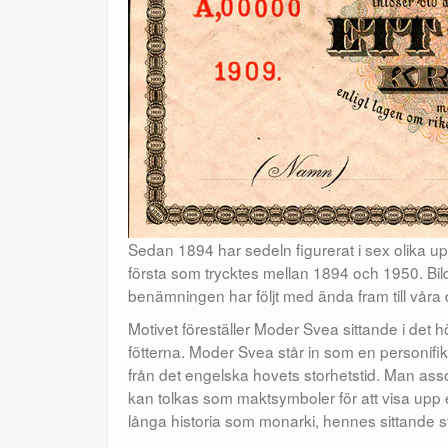
Sedan 1894 har sedeln figurerat i sex olika u
första som trycktes mellan 1894 och 1950. Bil
benämningen har följt med ända fram till våra
Motivet föreställer Moder Svea sittande i det 
fötterna. Moder Svea står in som en personifik
från det engelska hovets storhetstid. Man ass
kan tolkas som maktsymboler för att visa upp e
långa historia som monarki, hennes sittande st