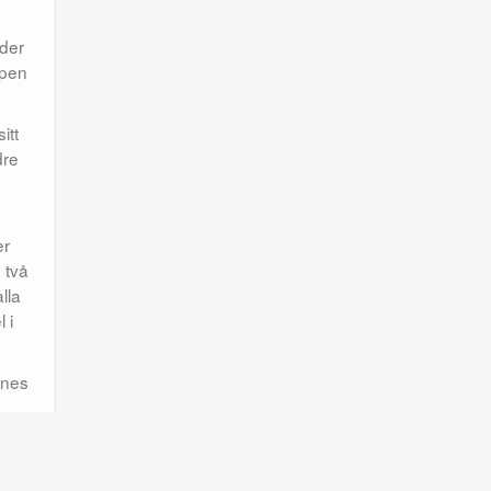
nder
ppen
itt
dre
er
 två
lla
 i
ynes