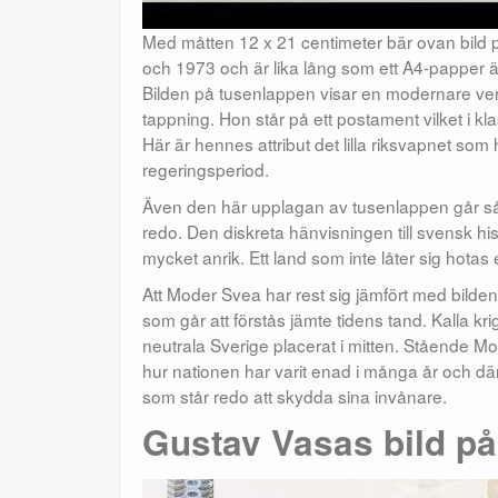
Med måtten 12 x 21 centimeter bär ovan bild
och 1973 och är lika lång som ett A4-papper är
Bilden på tusenlappen visar en modernare ver
tappning. Hon står på ett postament vilket i kla
Här är hennes attribut det lilla riksvapnet so
regeringsperiod.
Även den här upplagan av tusenlappen går såled
redo. Den diskreta hänvisningen till svensk hi
mycket anrik. Ett land som inte låter sig hotas el
Att Moder Svea har rest sig jämfört med bilde
som går att förstås jämte tidens tand. Kalla k
neutrala Sverige placerat i mitten. Stående Mo
hur nationen har varit enad i många år och där
som står redo att skydda sina invånare.
Gustav Vasas bild på