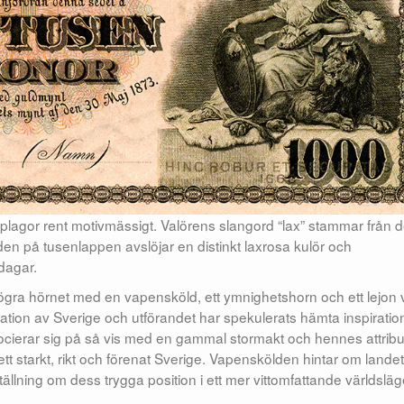
pplagor rent motivmässigt. Valörens slangord “lax” stammar från 
den på tusenlappen avslöjar en distinkt laxrosa kulör och
 dagar.
högra hörnet med en vapensköld, ett ymnighetshorn och ett lejon 
ation av Sverige och utförandet har spekulerats hämta inspiratio
ocierar sig på så vis med en gammal stormakt och hennes attribu
tt starkt, rikt och förenat Sverige. Vapenskölden hintar om lande
ällning om dess trygga position i ett mer vittomfattande världsläg