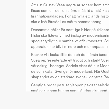
Att just Gustav Vasa några år senare kom att
läsas som ett led i en större målbild att stärka
firar nationaldagen. För att hylla ett lands hi
ska alltså förstås i ett större sammanhang.
Detsamma gäller för samtliga bilder på tidigare
historiska tidevarv med inslag av moderniseri
speglar tydligt hur samhället effektiviserats. S
apparater, har blivit mindre och mer anpassni
Backar vi tillbaka till bilden på den första t
Svea representerade ett tryggt och starkt Sver
världskrig i bagaget. Sedeln visar då hur Mode
de som kallar Sverige för moderland. När Gus
skapandet av en starkare svensk identitet. Bå
Samtliga bilder på tusenlappen påvisar således 
små saker som hur en sedel ändrar skepnad.