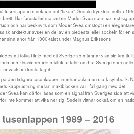
 på tusenlappen smeknamnet “lakan”. Sedeln trycktes mellan 195
 brett. Här föreställer motivet en Moder Svea som har rest sig up
sion och har beskrivits som Moder Svea omstöpt i en elegantare
ssisk arkitektur avser en del av en piedestal eller sockeln för en s
m har sina anor från 1300-talet under Magnus Erikssons
es att tolka i linje med ett Sverige som ämnar visa sig kraftfull
storia och klassicerande arkitektur talar om hur Sverige som natio
ler vacklar i första taget.
n på den tidigare tusenlappen innehar också en stark symbolik. 
rigets kapprustning mellan maktblocken var i full gång med det
der Svea kan därför läsas som en signal från Sveriges sida att v
för inte kommer att vika ner sig. Sedeln vittnar också om en nati
 tusenlappen 1989 – 2016