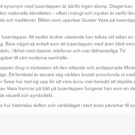
 bli synonym med tusenlappen är därför ingen slump. Draget kan
 den nationella identiteten – vilket i mångt och mycket är varför lä
storia och traditioner. Bilden som uppvisar Gustav Vasa på tusenla
 tusenlappar. Att sedlar ändrar utseende kan tolkas vid sidan av s
ng. Bara något så enkelt som att tusenlappen med åren blivit min
edeln, i likhet med datorer, telefoner och mer lätthanterliga TV-
ngsbar till vårt moderna samhälle.
usenlappen drog vi slutsatsen att den sittande och avslappnade Mod
ige. Ett femtiotal år senare såg världen brutalt annorlunda ut med
r Svea har rest sig upp för att vara ännu mer beredd att skydda a
tav Vasa hamnar på bild på tusenlappen fungerar han som en del
de visuellt och symboliskt.
hur historiska skiften och världsläget i stort även påverkar till s