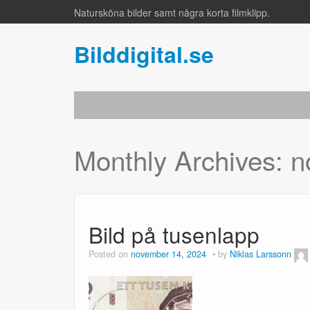
Natursköna bilder samt några korta filmklipp.
Bilddigital.se
Monthly Archives:
n
Bild på tusenlapp
Posted on
november 14, 2024
by
Niklas Larssonn