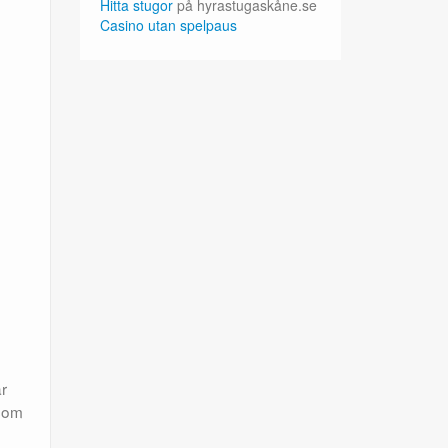
Hitta stugor
på hyrastugaskåne.se
Casino utan spelpaus
år
 som