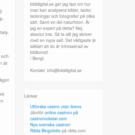
bilddigital.se ger jag tips om hur
man kan analysera bilder, tavlor,
2
teckningar och fotografier på olika
p.
sätt. Samt en del naturfoton. Är
jag en expert på detta? Nej,
taty.
absolut inte. Så ta allt jag skriver
med en nypa salt. Det viktigaste är
såklart att du är intresserad av
bildkonst!
t och
/ Bengt
n är
Kontakt: info@bilddigital.se
Något
isa
Länkar
on
Utforska casino utan licens
Jämför
online casinon på
casinorockstar.com
Nya svenska casinon
Rätta Bingolotto
på rätta.com